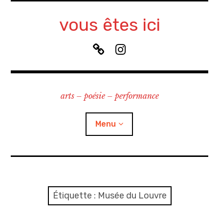
Accéder
au
vous êtes ici
contenu
principal
B
I
l
n
u
s
e
t
arts – poésie – performance
S
a
k
g
y
r
Menu
a
m
à propos
contact
Étiquette :
Musée du Louvre
recherche & cours