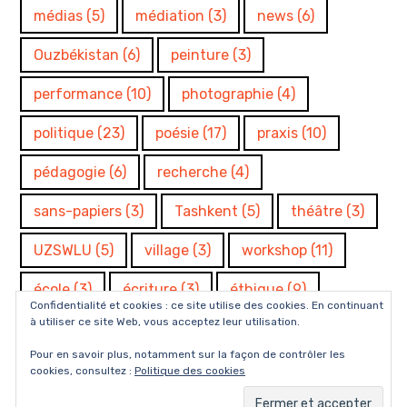
médias
(5)
médiation
(3)
news
(6)
Ouzbékistan
(6)
peinture
(3)
performance
(10)
photographie
(4)
politique
(23)
poésie
(17)
praxis
(10)
pédagogie
(6)
recherche
(4)
sans-papiers
(3)
Tashkent
(5)
théâtre
(3)
UZSWLU
(5)
village
(3)
workshop
(11)
école
(3)
écriture
(3)
éthique
(9)
Confidentialité et cookies : ce site utilise des cookies. En continuant
à utiliser ce site Web, vous acceptez leur utilisation.
Pour en savoir plus, notamment sur la façon de contrôler les
cookies, consultez :
Politique des cookies
Fièrement propulsé par WordPress
Thème : Rebalance par
WordPress.com
.