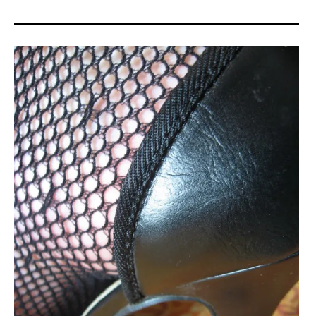
sites & blogs
poésie & cie
workshops & ateliers