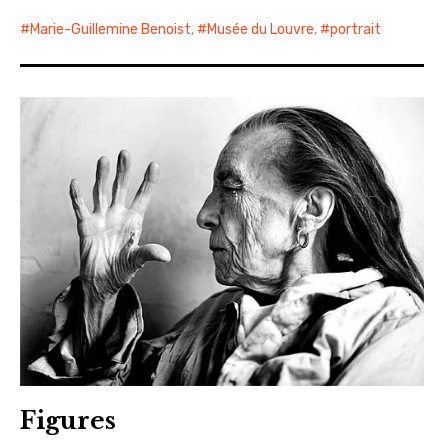
Marie-Guillemine Benoist
,
Musée du Louvre
,
portrait
Figures