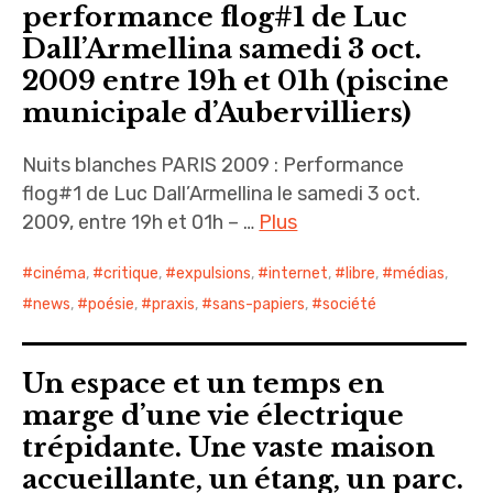
performance flog#1 de Luc
Dall’Armellina samedi 3 oct.
2009 entre 19h et 01h (piscine
municipale d’Aubervilliers)
Nuits blanches PARIS 2009 : Performance
flog#1 de Luc Dall’Armellina le samedi 3 oct.
2009, entre 19h et 01h – …
Plus
cinéma
,
critique
,
expulsions
,
internet
,
libre
,
médias
,
news
,
poésie
,
praxis
,
sans-papiers
,
société
Un espace et un temps en
marge d’une vie électrique
trépidante. Une vaste maison
accueillante, un étang, un parc.