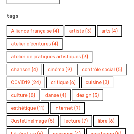
tags
Alliance française
(4)
artiste
(3)
arts
(4)
atelier d'écritures
(4)
atelier de pratiques artistiques
(3)
chanson
(4)
cinéma
(9)
contrôle social
(5)
COVID19
(24)
critique
(6)
cuisine
(3)
culture
(8)
danse
(4)
design
(3)
esthétique
(11)
internet
(7)
JusteUneImage
(5)
lecture
(7)
libre
(6)
Littérature
(6)
masques
(4)
montagne
(5)