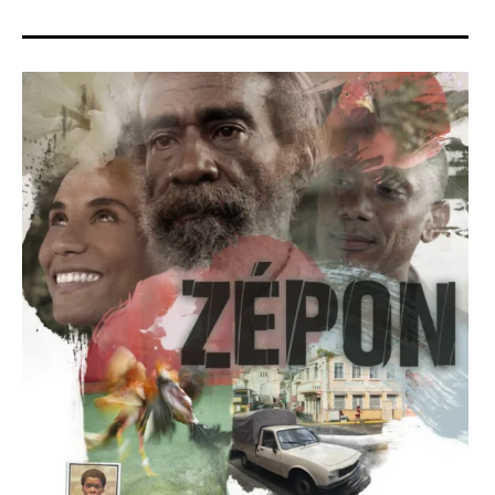
sites & blogs
poésie & cie
workshops & ateliers