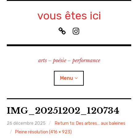
Accéder
au
vous êtes ici
contenu
principal
B
I
l
n
u
s
e
t
arts – poésie – performance
S
a
k
g
y
r
Menu
a
m
à propos
IMG_20251202_120734
contact
26 décembre 2025
Return to: Des arbres… aux baleines
Pleine résolution (416 × 923)
recherche & cours