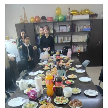
sites & blogs
poésie & cie
workshops & ateliers