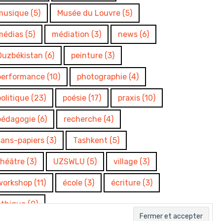
musique
(5)
Musée du Louvre
(5)
médias
(5)
médiation
(3)
news
(6)
Ouzbékistan
(6)
peinture
(3)
performance
(10)
photographie
(4)
politique
(23)
poésie
(17)
praxis
(10)
pédagogie
(6)
recherche
(4)
sans-papiers
(3)
Tashkent
(5)
théâtre
(3)
UZSWLU
(5)
village
(3)
workshop
(11)
école
(3)
écriture
(3)
éthique
(9)