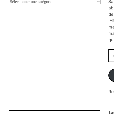
Catégories
Sa
ab
de
IM
ma
ma
qu
Ad
e-
ma
Re
ta
Rechercher :