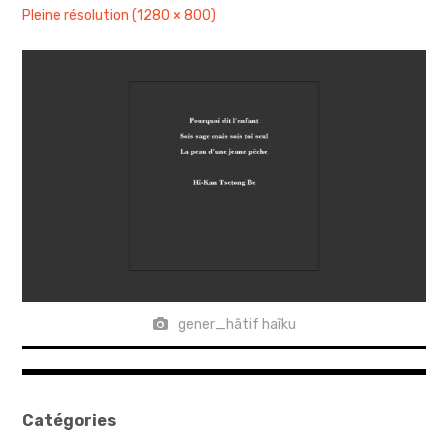
Pleine résolution (1280 × 800)
sites & blogs
poésie & cie
workshops & ateliers
gener_hâtif haîku
Catégories