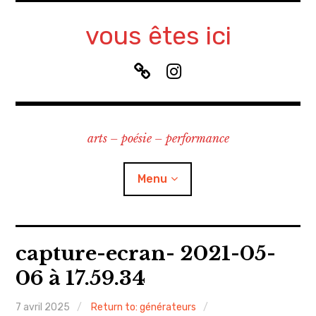
Accéder
au
vous êtes ici
contenu
principal
B
I
l
n
u
s
e
t
arts – poésie – performance
S
a
k
g
y
r
Menu
a
m
à propos
capture-ecran- 2021-05-
06 à 17.59.34
contact
7 avril 2025
Return to: générateurs
recherche & cours