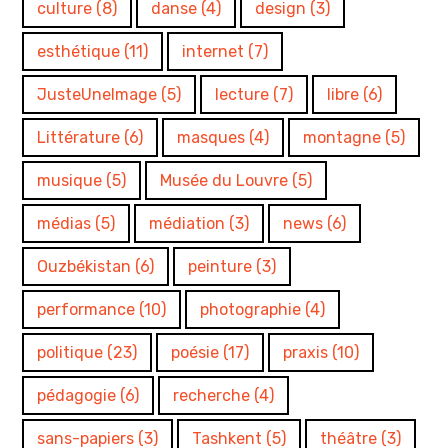
culture
(8)
danse
(4)
design
(3)
esthétique
(11)
internet
(7)
JusteUneImage
(5)
lecture
(7)
libre
(6)
Littérature
(6)
masques
(4)
montagne
(5)
musique
(5)
Musée du Louvre
(5)
médias
(5)
médiation
(3)
news
(6)
Ouzbékistan
(6)
peinture
(3)
performance
(10)
photographie
(4)
politique
(23)
poésie
(17)
praxis
(10)
pédagogie
(6)
recherche
(4)
sans-papiers
(3)
Tashkent
(5)
théâtre
(3)