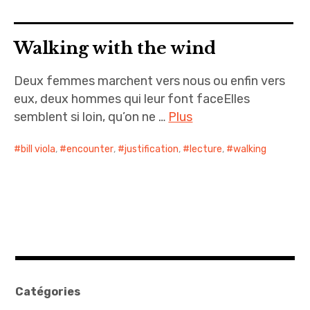
sites & blogs
Walking with the wind
poésie & cie
Deux femmes marchent vers nous ou enfin vers
workshops & ateliers
eux, deux hommes qui leur font faceElles
semblent si loin, qu’on ne …
Plus
bill viola
,
encounter
,
justification
,
lecture
,
walking
Catégories