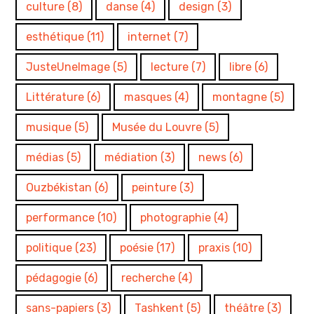
culture
(8)
danse
(4)
design
(3)
esthétique
(11)
internet
(7)
JusteUneImage
(5)
lecture
(7)
libre
(6)
Littérature
(6)
masques
(4)
montagne
(5)
musique
(5)
Musée du Louvre
(5)
médias
(5)
médiation
(3)
news
(6)
Ouzbékistan
(6)
peinture
(3)
performance
(10)
photographie
(4)
politique
(23)
poésie
(17)
praxis
(10)
pédagogie
(6)
recherche
(4)
sans-papiers
(3)
Tashkent
(5)
théâtre
(3)