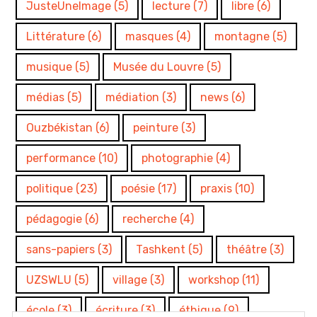
JusteUneImage
(5)
lecture
(7)
libre
(6)
Littérature
(6)
masques
(4)
montagne
(5)
musique
(5)
Musée du Louvre
(5)
médias
(5)
médiation
(3)
news
(6)
Ouzbékistan
(6)
peinture
(3)
performance
(10)
photographie
(4)
politique
(23)
poésie
(17)
praxis
(10)
pédagogie
(6)
recherche
(4)
sans-papiers
(3)
Tashkent
(5)
théâtre
(3)
UZSWLU
(5)
village
(3)
workshop
(11)
école
(3)
écriture
(3)
éthique
(9)