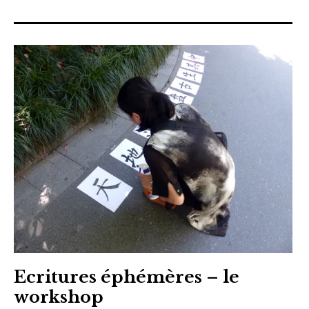
sites & blogs
poésie & cie
workshops & ateliers
Ecritures éphémères – le
workshop