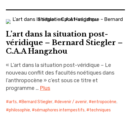
sites & blogs
poésie & cie
L’art dans la situation post-
workshops & ateliers
véridique – Bernard Stiegler –
C.A.A Hangzhou
« L’art dans la situation post-véridique – Le
nouveau conflit des facultés noétiques dans
l’anthropocène » c’est sous ce titre et
programme …
Plus
arts
,
Bernard Stiegler
,
devenir / avenir
,
entropocène
,
philosophie
,
sémaphores intempestifs
,
techniques