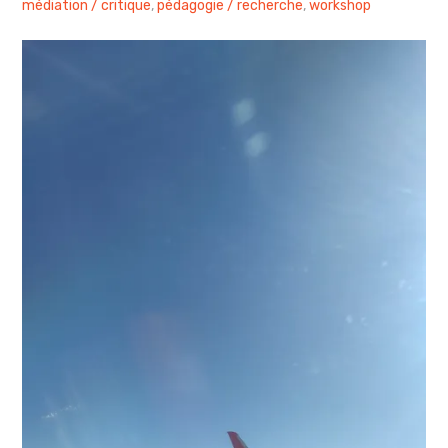
médiation / critique
,
pédagogie / recherche
,
workshop
sites & blogs
poésie & cie
workshops & ateliers