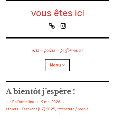
Accéder
au
vous êtes ici
contenu
principal
B
I
l
n
u
s
e
t
arts – poésie – performance
S
a
k
g
y
r
Menu
a
m
à propos
A bientôt j’espère !
contact
Luc Dall'Armellina
9 mai 2026
ateliers - Tashkent (UZ) 2025
,
littérature / poésie
,
recherche & cours