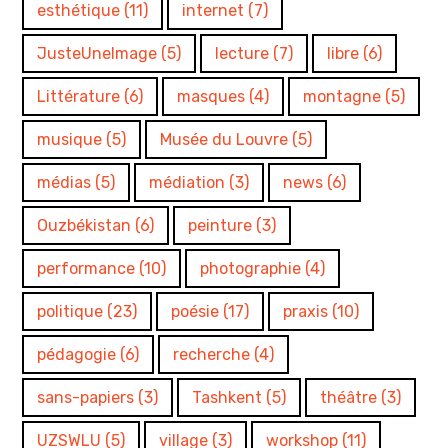
esthétique
(11)
internet
(7)
JusteUneImage
(5)
lecture
(7)
libre
(6)
Littérature
(6)
masques
(4)
montagne
(5)
musique
(5)
Musée du Louvre
(5)
médias
(5)
médiation
(3)
news
(6)
Ouzbékistan
(6)
peinture
(3)
performance
(10)
photographie
(4)
politique
(23)
poésie
(17)
praxis
(10)
pédagogie
(6)
recherche
(4)
sans-papiers
(3)
Tashkent
(5)
théâtre
(3)
UZSWLU
(5)
village
(3)
workshop
(11)