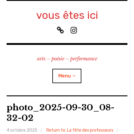
Accéder
au
vous êtes ici
contenu
principal
B
I
l
n
u
s
e
t
arts – poésie – performance
S
a
k
g
y
r
Menu
a
m
à propos
photo_2025-09-30_08-
32-02
contact
4 octobre 2025
Return to: La fête des professeurs
recherche & cours