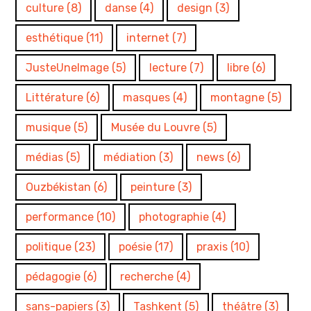
culture
(8)
danse
(4)
design
(3)
esthétique
(11)
internet
(7)
JusteUneImage
(5)
lecture
(7)
libre
(6)
Littérature
(6)
masques
(4)
montagne
(5)
musique
(5)
Musée du Louvre
(5)
médias
(5)
médiation
(3)
news
(6)
Ouzbékistan
(6)
peinture
(3)
performance
(10)
photographie
(4)
politique
(23)
poésie
(17)
praxis
(10)
pédagogie
(6)
recherche
(4)
sans-papiers
(3)
Tashkent
(5)
théâtre
(3)