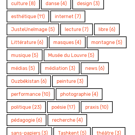
culture
(8)
danse
(4)
design
(3)
esthétique
(11)
internet
(7)
JusteUneImage
(5)
lecture
(7)
libre
(6)
Littérature
(6)
masques
(4)
montagne
(5)
musique
(5)
Musée du Louvre
(5)
médias
(5)
médiation
(3)
news
(6)
Ouzbékistan
(6)
peinture
(3)
performance
(10)
photographie
(4)
politique
(23)
poésie
(17)
praxis
(10)
pédagogie
(6)
recherche
(4)
sans-papiers
(3)
Tashkent
(5)
théâtre
(3)