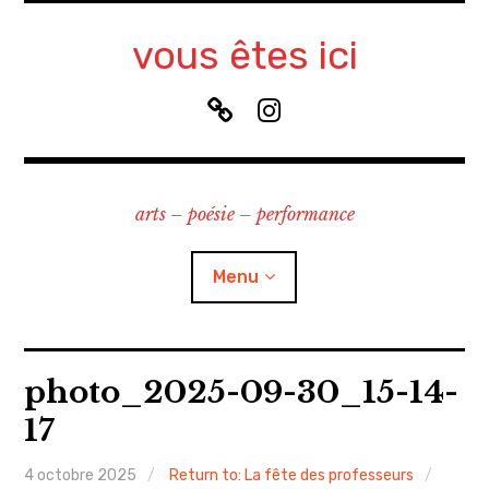
Accéder
au
vous êtes ici
contenu
principal
B
I
l
n
u
s
e
t
arts – poésie – performance
S
a
k
g
y
r
Menu
a
m
à propos
photo_2025-09-30_15-14-
17
contact
4 octobre 2025
Return to: La fête des professeurs
recherche & cours