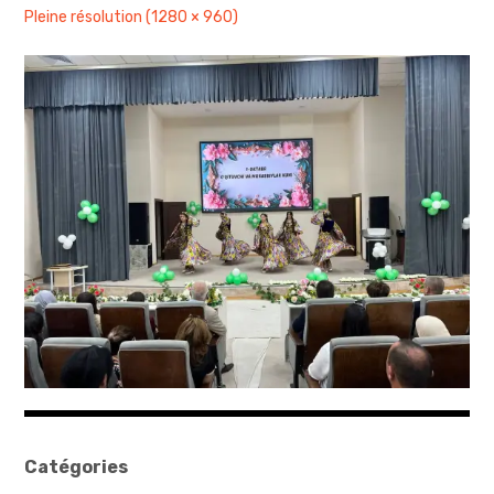
Pleine résolution (1280 × 960)
sites & blogs
poésie & cie
workshops & ateliers
Catégories