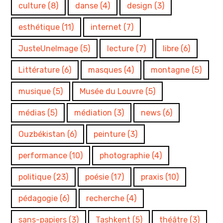
culture
(8)
danse
(4)
design
(3)
esthétique
(11)
internet
(7)
JusteUneImage
(5)
lecture
(7)
libre
(6)
Littérature
(6)
masques
(4)
montagne
(5)
musique
(5)
Musée du Louvre
(5)
médias
(5)
médiation
(3)
news
(6)
Ouzbékistan
(6)
peinture
(3)
performance
(10)
photographie
(4)
politique
(23)
poésie
(17)
praxis
(10)
pédagogie
(6)
recherche
(4)
sans-papiers
(3)
Tashkent
(5)
théâtre
(3)