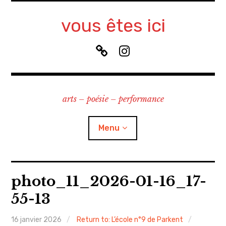
Accéder
au
vous êtes ici
contenu
principal
B
I
l
n
u
s
e
t
arts – poésie – performance
S
a
k
g
y
r
Menu
a
m
à propos
photo_11_2026-01-16_17-
55-13
contact
16 janvier 2026
Return to: L’école n°9 de Parkent
recherche & cours