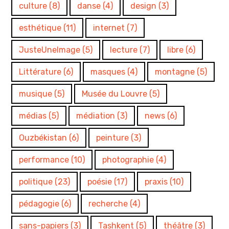
culture
(8)
danse
(4)
design
(3)
esthétique
(11)
internet
(7)
JusteUneImage
(5)
lecture
(7)
libre
(6)
Littérature
(6)
masques
(4)
montagne
(5)
musique
(5)
Musée du Louvre
(5)
médias
(5)
médiation
(3)
news
(6)
Ouzbékistan
(6)
peinture
(3)
performance
(10)
photographie
(4)
politique
(23)
poésie
(17)
praxis
(10)
pédagogie
(6)
recherche
(4)
sans-papiers
(3)
Tashkent
(5)
théâtre
(3)