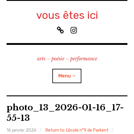
Accéder
au
vous êtes ici
contenu
principal
B
I
l
n
u
s
e
t
arts – poésie – performance
S
a
k
g
y
r
Menu
a
m
à propos
photo_13_2026-01-16_17-
55-13
contact
16 janvier 2026
Return to: L’école n°9 de Parkent
recherche & cours