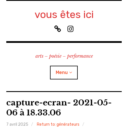
Accéder
au
vous êtes ici
contenu
principal
B
I
l
n
u
s
e
t
arts – poésie – performance
S
a
k
g
y
r
Menu
a
m
à propos
capture-ecran- 2021-05-
06 à 18.33.06
contact
7 avril 2025
Return to: générateurs
recherche & cours