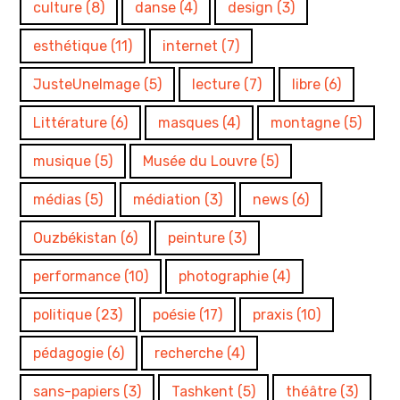
culture
(8)
danse
(4)
design
(3)
esthétique
(11)
internet
(7)
JusteUneImage
(5)
lecture
(7)
libre
(6)
Littérature
(6)
masques
(4)
montagne
(5)
musique
(5)
Musée du Louvre
(5)
médias
(5)
médiation
(3)
news
(6)
Ouzbékistan
(6)
peinture
(3)
performance
(10)
photographie
(4)
politique
(23)
poésie
(17)
praxis
(10)
pédagogie
(6)
recherche
(4)
sans-papiers
(3)
Tashkent
(5)
théâtre
(3)