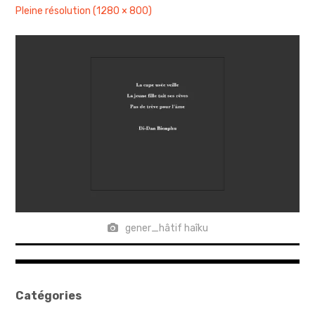
Pleine résolution (1280 × 800)
sites & blogs
poésie & cie
workshops & ateliers
gener_hâtif haîku
Catégories