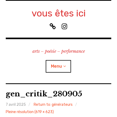
Accéder
au
vous êtes ici
contenu
principal
B
I
l
n
u
s
e
t
arts – poésie – performance
S
a
k
g
y
r
Menu
a
m
à propos
gen_critik_280905
contact
7 avril 2025
Return to: générateurs
Pleine résolution (619 × 623)
recherche & cours