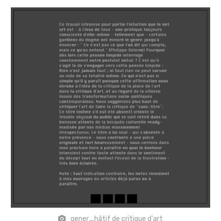
sites & blogs
poésie & cie
workshops & ateliers
gener_hâtif de critique d'art