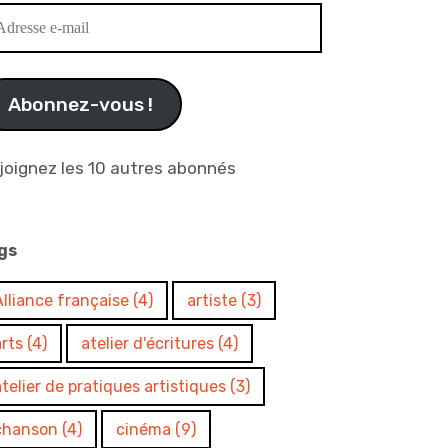
resse
il
Abonnez-vous !
joignez les 10 autres abonnés
gs
Alliance française
(4)
artiste
(3)
arts
(4)
atelier d'écritures
(4)
atelier de pratiques artistiques
(3)
chanson
(4)
cinéma
(9)