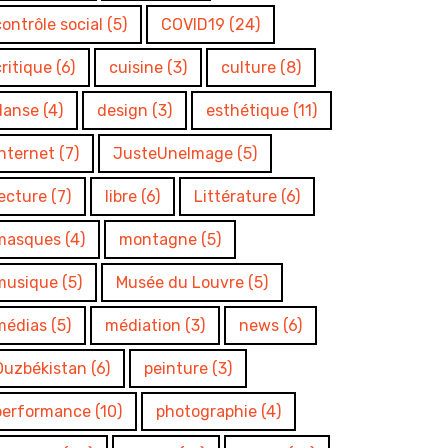
contrôle social
(5)
COVID19
(24)
critique
(6)
cuisine
(3)
culture
(8)
danse
(4)
design
(3)
esthétique
(11)
internet
(7)
JusteUneImage
(5)
lecture
(7)
libre
(6)
Littérature
(6)
masques
(4)
montagne
(5)
musique
(5)
Musée du Louvre
(5)
médias
(5)
médiation
(3)
news
(6)
Ouzbékistan
(6)
peinture
(3)
performance
(10)
photographie
(4)