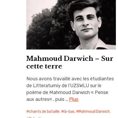
Mahmoud Darwich – Sur
cette terre
Nous avons travaillé avec les étudiantes
de Litteraturniy de l’UZSWLU sur le
poème de Mahmoud Darwich « Pense
aux autres« , puis …
Plus
chants de bataille
,
là-bas
,
Mahmoud Darwich
,