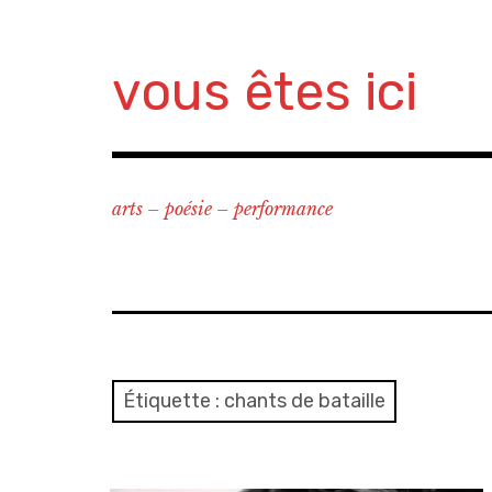
Accéder
au
contenu
vous êtes ici
principal
arts – poésie – performance
Étiquette :
chants de bataille