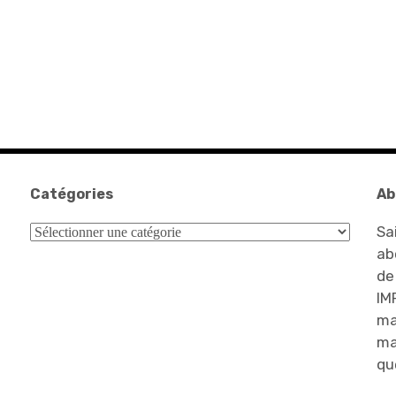
Catégories
Ab
Catégories
Sa
ab
de
IM
ma
ma
qu