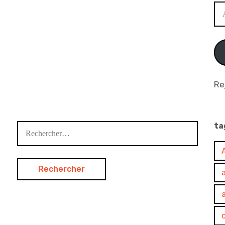
Ad
e-
ma
Re
ta
Rechercher :