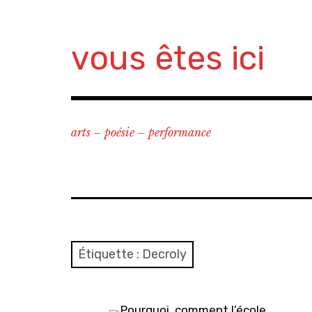
Accéder
au
contenu
vous êtes ici
principal
arts – poésie – performance
Étiquette :
Decroly