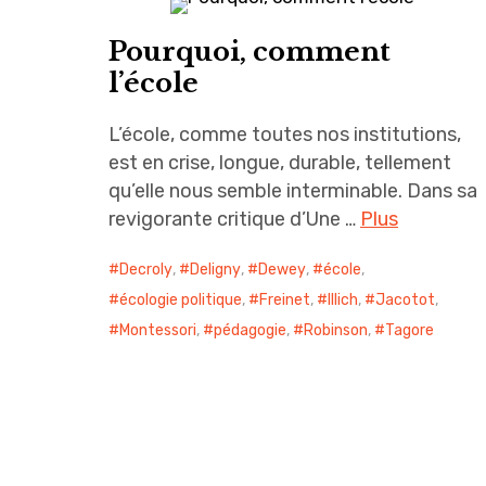
Pourquoi, comment
l’école
L’école, comme toutes nos institutions,
est en crise, longue, durable, tellement
qu’elle nous semble interminable. Dans sa
revigorante critique d’Une …
Plus
Decroly
,
Deligny
,
Dewey
,
école
,
écologie politique
,
Freinet
,
Illich
,
Jacotot
,
Montessori
,
pédagogie
,
Robinson
,
Tagore