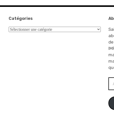
Catégories
Ab
Catégories
Sa
ab
de
IM
ma
ma
qu
Ad
e-
ma