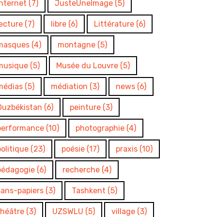
internet
(7)
JusteUneImage
(5)
lecture
(7)
libre
(6)
Littérature
(6)
masques
(4)
montagne
(5)
musique
(5)
Musée du Louvre
(5)
médias
(5)
médiation
(3)
news
(6)
Ouzbékistan
(6)
peinture
(3)
performance
(10)
photographie
(4)
politique
(23)
poésie
(17)
praxis
(10)
pédagogie
(6)
recherche
(4)
sans-papiers
(3)
Tashkent
(5)
théâtre
(3)
UZSWLU
(5)
village
(3)