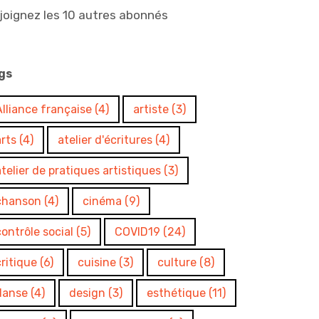
joignez les 10 autres abonnés
gs
Alliance française
(4)
artiste
(3)
arts
(4)
atelier d'écritures
(4)
atelier de pratiques artistiques
(3)
chanson
(4)
cinéma
(9)
contrôle social
(5)
COVID19
(24)
critique
(6)
cuisine
(3)
culture
(8)
danse
(4)
design
(3)
esthétique
(11)