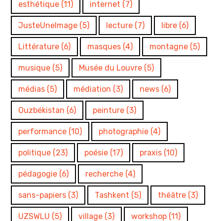
esthétique
(11)
internet
(7)
JusteUneImage
(5)
lecture
(7)
libre
(6)
Littérature
(6)
masques
(4)
montagne
(5)
musique
(5)
Musée du Louvre
(5)
médias
(5)
médiation
(3)
news
(6)
Ouzbékistan
(6)
peinture
(3)
performance
(10)
photographie
(4)
politique
(23)
poésie
(17)
praxis
(10)
pédagogie
(6)
recherche
(4)
sans-papiers
(3)
Tashkent
(5)
théâtre
(3)
UZSWLU
(5)
village
(3)
workshop
(11)