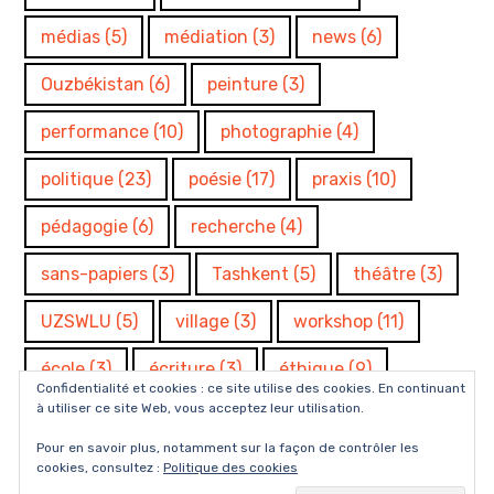
médias
(5)
médiation
(3)
news
(6)
Ouzbékistan
(6)
peinture
(3)
performance
(10)
photographie
(4)
politique
(23)
poésie
(17)
praxis
(10)
pédagogie
(6)
recherche
(4)
sans-papiers
(3)
Tashkent
(5)
théâtre
(3)
UZSWLU
(5)
village
(3)
workshop
(11)
école
(3)
écriture
(3)
éthique
(9)
Confidentialité et cookies : ce site utilise des cookies. En continuant
à utiliser ce site Web, vous acceptez leur utilisation.
Pour en savoir plus, notamment sur la façon de contrôler les
cookies, consultez :
Politique des cookies
Fièrement propulsé par WordPress