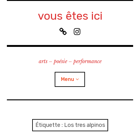
Accéder
au
vous êtes ici
contenu
principal
B
I
l
n
u
s
e
t
arts – poésie – performance
S
a
k
g
y
r
Menu
a
m
à propos
contact
Étiquette :
Los tres alpinos
recherche & cours