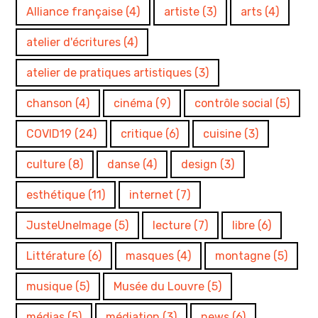
Alliance française
(4)
artiste
(3)
arts
(4)
atelier d'écritures
(4)
atelier de pratiques artistiques
(3)
chanson
(4)
cinéma
(9)
contrôle social
(5)
COVID19
(24)
critique
(6)
cuisine
(3)
culture
(8)
danse
(4)
design
(3)
esthétique
(11)
internet
(7)
JusteUneImage
(5)
lecture
(7)
libre
(6)
Littérature
(6)
masques
(4)
montagne
(5)
musique
(5)
Musée du Louvre
(5)
médias
(5)
médiation
(3)
news
(6)