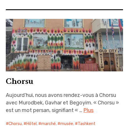
sites & blogs
poésie & cie
workshops & ateliers
Chorsu
Aujourd’hui, nous avons rendez-vous à Chorsu
avec Murodbek, Gavhar et Begoyim. « Chorsu »
est un mot persan, signifiant « …
Plus
Chorsu
,
Hôtel
,
marché
,
musée
,
Tashkent