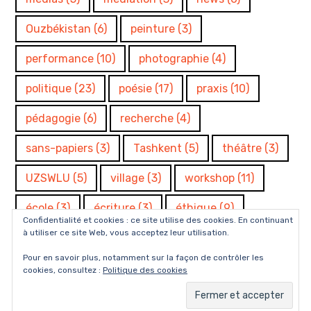
Ouzbékistan
(6)
peinture
(3)
performance
(10)
photographie
(4)
politique
(23)
poésie
(17)
praxis
(10)
pédagogie
(6)
recherche
(4)
sans-papiers
(3)
Tashkent
(5)
théâtre
(3)
UZSWLU
(5)
village
(3)
workshop
(11)
école
(3)
écriture
(3)
éthique
(9)
Confidentialité et cookies : ce site utilise des cookies. En continuant
à utiliser ce site Web, vous acceptez leur utilisation.
Pour en savoir plus, notamment sur la façon de contrôler les
cookies, consultez :
Politique des cookies
Fièrement propulsé par WordPress
Thème : Rebalance par
WordPress.com
.